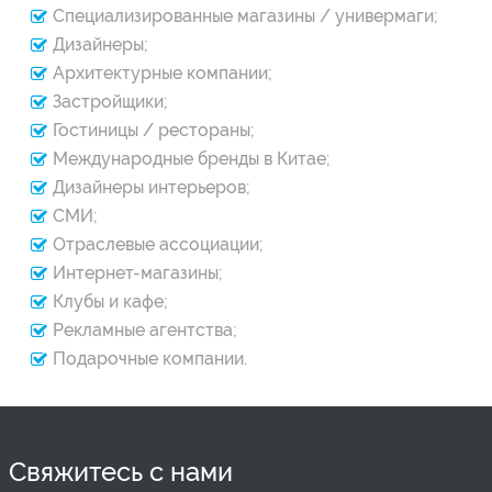
Специализированные магазины / универмаги;
Дизайнеры;
Архитектурные компании;
Застройщики;
Гостиницы / рестораны;
Международные бренды в Китае;
Дизайнеры интерьеров;
СМИ;
Отраслевые ассоциации;
Интернет-магазины;
Клубы и кафе;
Рекламные агентства;
Подарочные компании.
Свяжитесь с нами