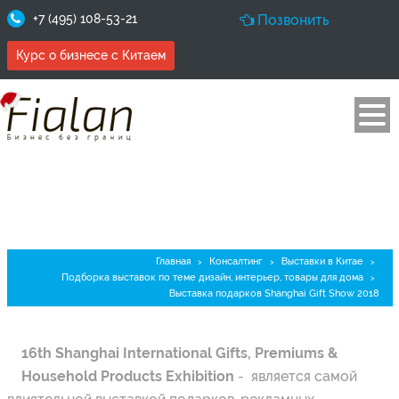
+7 (495) 108-53-21
Позвонить
Курс о бизнесе с Китаем
Выставка подарков Shanghai
Gift Show 2018
Главная
Консалтинг
Выставки в Китае
>
>
>
Подборка выставок по теме дизайн, интерьер, товары для дома
>
Выставка подарков Shanghai Gift Show 2018
16th Shanghai International Gifts, Premiums &
Household Products Exhibition
- является самой