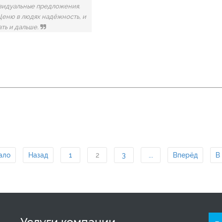
ивидуальные предложения.
Ценю в людях надёжность, и
ать и дальше.
ало
Назад
1
2
3
...
Вперёд
В