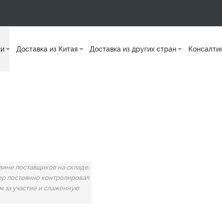
ии
Доставка из Китая
Доставка из других стран
Консалти
вине поставщиков на складе.
жер постоянно контролировал
м за участие и слаженную