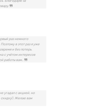
сь. Благодарю за
овару.
ервый раз немного
Поэтому в этот раз я уже
овремя и без потерь.
ена с учётом интересов
ной работы вам…
не угадал с акцией, но
ою скидку Желаю вам