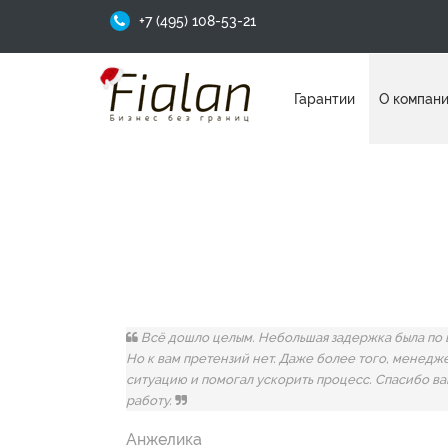
+7 (495) 108-53-21
Гарантии
О компан
Отзывы
Всё дошло целым. Небольшая задержка была по 
Но к вам претензий нет. Даже более того, менед
ситуацию и помогал ускорить процесс. Спасибо ва
работу.
Анжелика