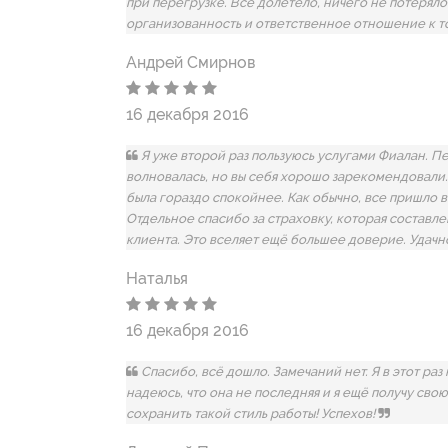
при перегрузке. Всё долетело, ничего не потеряло
организованность и ответственное отношение к т
Андрей Смирнов
16 декабря 2016
Я уже второй раз пользуюсь услугами Фиалан. П
волновалась, но вы себя хорошо зарекомендовали. 
была гораздо спокойнее. Как обычно, все пришло в
Отдельное спасибо за страховку, которая составл
клиента. Это вселяет ещё большее доверие. Удач
Наталья
16 декабря 2016
Спасибо, всё дошло. Замечаний нет. Я в этот раз 
надеюсь, что она не последняя и я ещё получу св
сохранить такой стиль работы! Успехов!