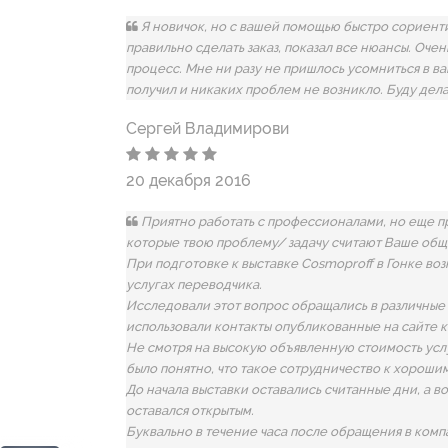
Я новичок, но с вашей помощью быстро сориент
правильно сделать заказ, показал все нюансы. Оче
процесс. Мне ни разу не пришлось усомниться в в
получил и никаких проблем не возникло. Буду дела
Сергей Владимирови
20 декабря 2016
Приятно работать с профессионалами, но еще пр
которые твою проблему/ задачу считают Ваше общ
При подготовке к выставке Cosmoproff в Гонке во
услугах переводчика.
Исследовали этот вопрос обращались в различные 
использовали контакты опубликованные на сайте к
Не смотря на высокую объявленную стоимость усл
было понятно, что такое сотрудничество к хорошим
До начала выставки оставались считанные дни, а 
оставался открытым.
Буквально в течение часа после обращения в комп