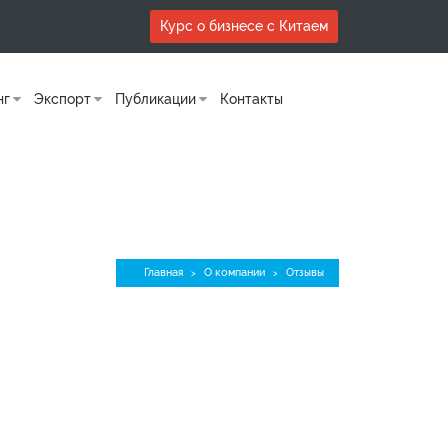
Курс о бизнесе с Китаем
нг
Экспорт
Публикации
Контакты
Главная
О компании
Отзывы
>
>