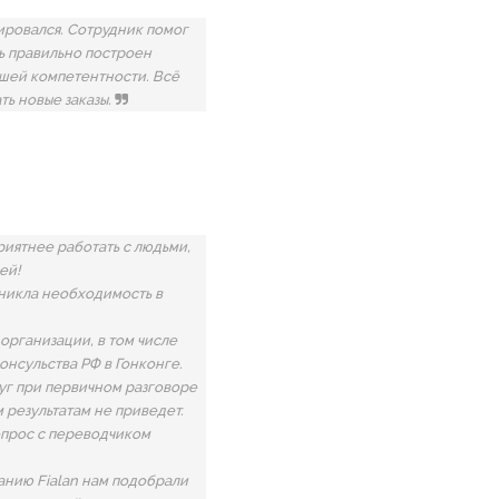
ировался. Сотрудник помог
нь правильно построен
ашей компетентности. Всё
ть новые заказы.
иятнее работать с людьми,
ей!
зникла необходимость в
организации, в том числе
онсульства РФ в Гонконге.
уг при первичном разговоре
 результатам не приведет.
вопрос с переводчиком
анию Fialan нам подобрали