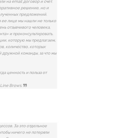
ли на email договор и счет.
перативное решение, но и
полученных предложений.
в ее лице мы нашли не только
ень отзывчивого человека,
нта» и проконсультировать.
ции, которую мы предлагаем,
ов, количество, которых
 дружной команды, за что мы
гда ценность и польза от
Line Brows.
цессов. За это отдельное
чтобы ничего не потеряли