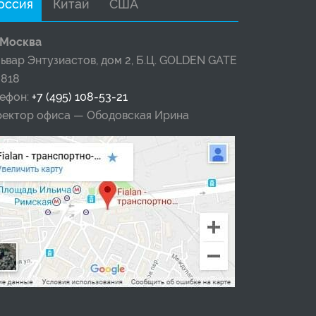
оссия
Китай
США
Москва
ьвар Энтузиастов, дом 2, Б.Ц. GOLDEN GATE
 818
лефон:
+7 (495) 108-53-21
ректор офиса — Ободовская Ирина