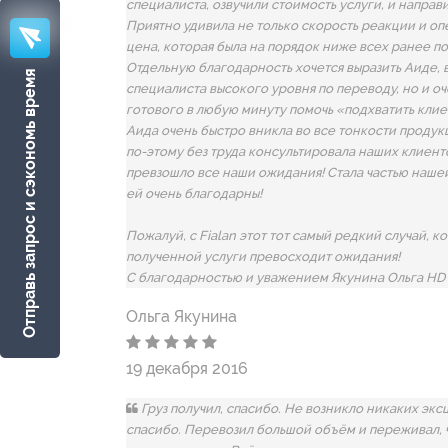
специалиста, озвучили стоимость услуги, и направи
Приятно удивила не только скорость реакции и о
цена, которая была на порядок ниже всех ранее 
Отдельную благодарность хочется выразить Аиде, 
Отправь запрос и сэкономь время
специалиста высокого уровня по переводу, но и оч
готового в любую минуту помочь «подхватить клие
Аида очень быстро вникла во все тонкости продук
по-этому без труда консультировала наших клиент
превзошло все наши ожидания! Стала частью нашей
ей очень благодарны!
Пожалуй, с Fialan этот тот самый редкий случай, ко
полученной услуги превосходит ожидания!
С благодарностью и уважением Якунина Ольга HD 
Ольга Якунина
19 декабря 2016
Груз получил, спасибо. Не возникло никаких экс
спасибо. Перевозил большой объём и переживал, 