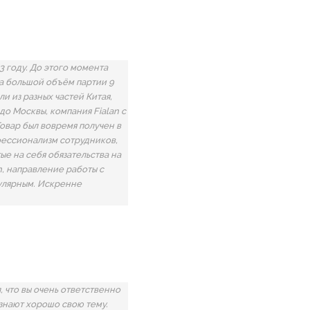
3 году. До этого момента
на большой объём партии 9
и из разных частей Китая,
до Москвы, компания Fialan с
Товар был вовремя получен в
фессионализм сотрудников,
тые на себя обязательства на
n, направление работы с
улярным. Искренне
 что вы очень ответственно
знают хорошо свою тему.