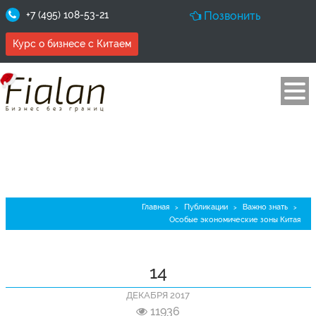
+7 (495) 108-53-21
Позвонить
Курс о бизнесе с Китаем
Особые экономические зоны
Китая
Главная
Публикации
Важно знать
>
>
>
Особые экономические зоны Китая
14
ДЕКАБРЯ 2017
11936